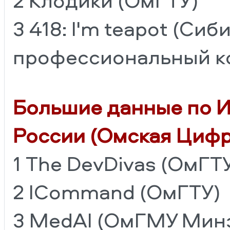
3 418: I'm teapot (Си
профессиональный к
Большие данные по 
России (Омская Цифр
1 The DevDivas (ОмГТ
2 ICommand (ОмГТУ)
3 MedAI (ОмГМУ Минз