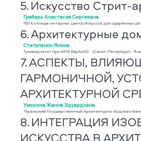
5.
Искусство Стрит-а
Грабарь Анастасия Сергеевна
*БУ Колледж-интернат Центр Искусств для одарённых д
6.
Архитектурные дом
Степуленок Янина
*университет при МПА ЕврАзЭС
(Санкт-Петербург)
Rus
7.
АСПЕКТЫ, ВЛИЯЮ
ГАРМОНИЧНОЙ, УС
АРХИТЕКТУРНОЙ С
Уморина Жанна Эдуардовна
*Уральский Государственный Архитектурно-Художестве
8.
ИНТЕГРАЦИЯ ИЗО
ИСКУССТВА В АРХИ