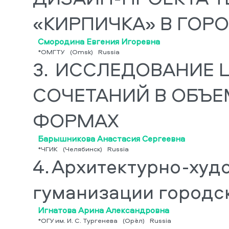
«КИРПИЧКА» В ГОР
Смородина Евгения Игоревна
*ОМГТУ
(Omsk)
Russia
3.
ИССЛЕДОВАНИЕ Ц
СОЧЕТАНИЙ В ОБЪ
ФОРМАХ
Барышникова Анастасия Сергеевна
*ЧГИК
(Челябинск)
Russia
4.
Архитектурно-худ
гуманизации городс
Игнатова Арина Александровна
*ОГУ им. И. С. Тургенева
(Орёл)
Russia