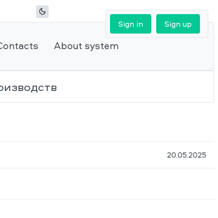
Sign in
Sign up
Contacts
About system
оизводств
20.05.2025