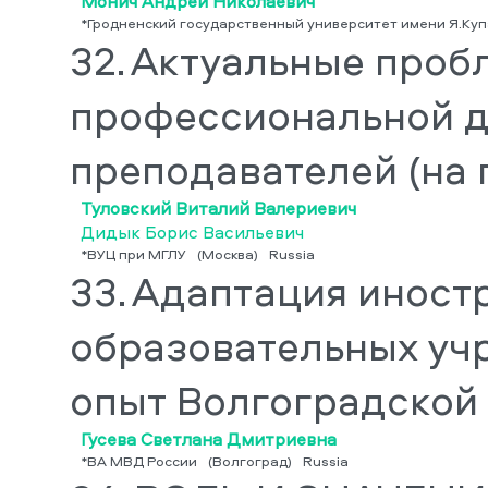
Монич Андрей Николаевич
*Гродненский государственный университет имени Я.Ку
32.
Актуальные проб
профессиональной д
преподавателей (на
Туловский Виталий Валериевич
Дидык Борис Васильевич
*ВУЦ при МГЛУ
(Москва)
Russia
33.
Адаптация иност
образовательных уч
опыт Волгоградской
Гусева Светлана Дмитриевна
*ВА МВД России
(Волгоград)
Russia