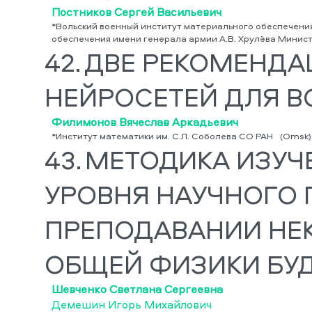
Постников Сергей Васильевич
*Вольский военный институт материального обеспечени
обеспечения имени генерала армии А.В. Хрулёва Минис
42.
ДВЕ РЕКОМЕНДА
НЕЙРОСЕТЕЙ ДЛЯ 
Филимонов Вячеслав Аркадьевич
*Институт математики им. С.Л. Соболева СО РАН
(Omsk)
43.
МЕТОДИКА ИЗУЧ
УРОВНЯ НАУЧНОГО 
ПРЕПОДАВАНИИ НЕ
ОБЩЕЙ ФИЗИКИ БУ
Шевченко Светлана Сергеевна
Демешин Игорь Михайлович