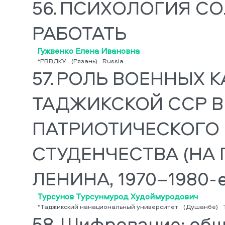
56.
ПСИХОЛОГИЯ СОЛ
РАБОТАТЬ
Гужвенко Елена Ивановна
*РВВДКУ
(Рязань)
Russia
57.
РОЛЬ ВОЕННЫХ К
ТАДЖИКСКОЙ ССР В
ПАТРИОТИЧЕСКОГО
СТУДЕНЧЕСТВА (НА П
ЛЕНИНА, 1970–1980-е 
Турсунов Турсунмурод Худоймуродович
*Таджикский нанациональный университет
(Душанбе)
58.
Шифрование: общ