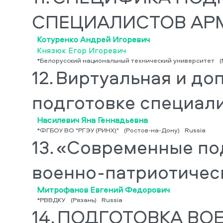
СПЕЦИАЛИСТОВ АР
Котуренко Андрей Игоревич
Князюк Егор Игоревич
*Белорусский национальный технический университет
(
12.
Виртуальная и до
подготовке специал
Насилевич Яна Геннадьевна
*ФГБОУ ВО "РГЭУ (РИНХ)"
(Ростов-на-Дону)
Russia
13.
«Современные по
военно-патриотичес
Митрофанов Евгений Федорович
*РВВДКУ
(Рязань)
Russia
14.
ПОДГОТОВКА ВО