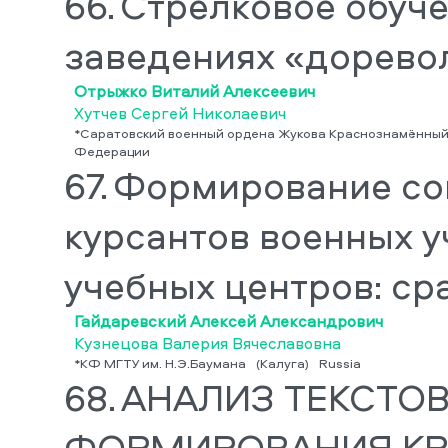
66.
Стрелковое обуче
заведениях «дорево
Отрыжко Виталий Алексеевич
Хутчев Сергей Николаевич
*Саратовский военный ордена Жукова Краснознамённый 
Федерации
67.
Формирование со
курсантов военных у
учебных центров: ср
Гайдаревский Алексей Александрович
Кузнецова Валерия Вячеславовна
*КФ МГТУ им. Н.Э.Баумана
(Калуга)
Russia
68.
АНАЛИЗ ТЕКСТОВ
ФОРМИРОВАНИЯ К