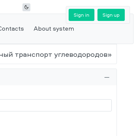
Sign in
Sign up
Contacts
About system
ный транспорт углеводородов»