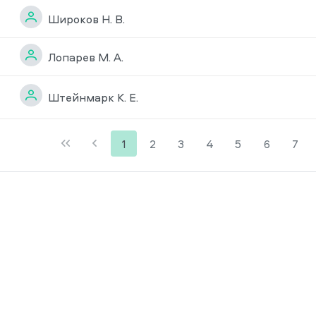
Широков Н. В.
Лопарев М. А.
Штейнмарк К. Е.
1
2
3
4
5
6
7