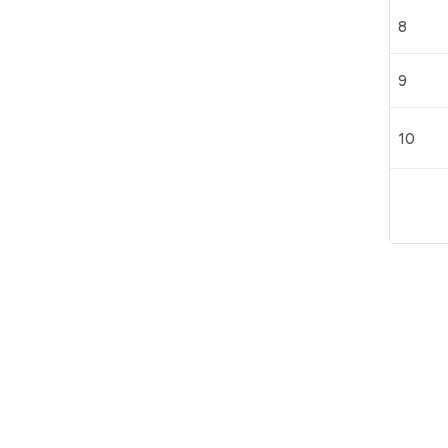
8
9
10