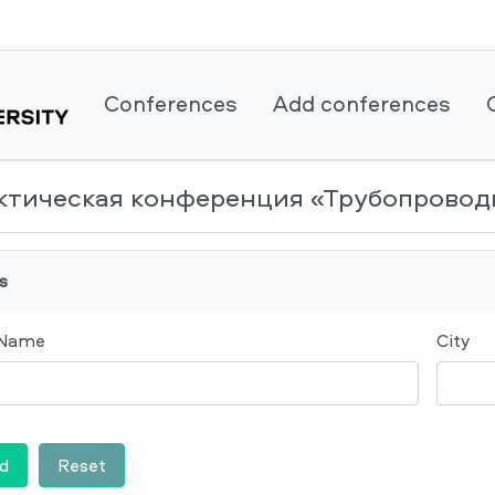
Conferences
Add conferences
ктическая конференция «Трубопровод
s
 Name
City
d
Reset