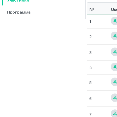
Участники
№
Us
Программа
1
2
3
4
5
6
7