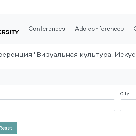
Conferences
Add conferences
нференция "Визуальная культура. Иску
City
Reset