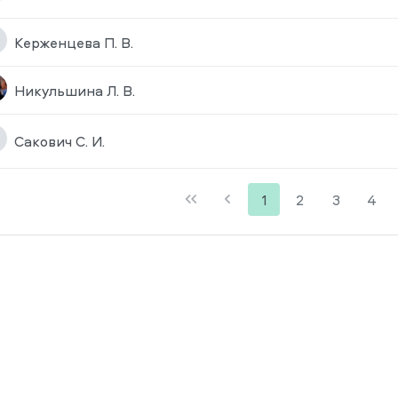
Керженцева П. В.
Никульшина Л. В.
Сакович С. И.
1
2
3
4