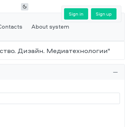
Sign in
Sign up
Contacts
About system
сство. Дизайн. Медиатехнологии"