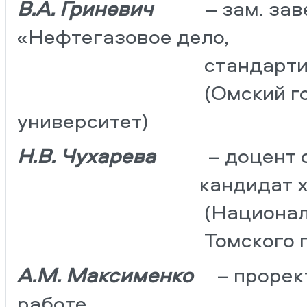
В.А. Гриневич
– зам. за
«Нефтегазовое дело,
стандартизация и
(Омский государст
университет)
Н.В. Чухарева
– доцент отд
кандидат химиче
(Национальный ис
Томского политехни
А.М. Максименко
– прорект
работе